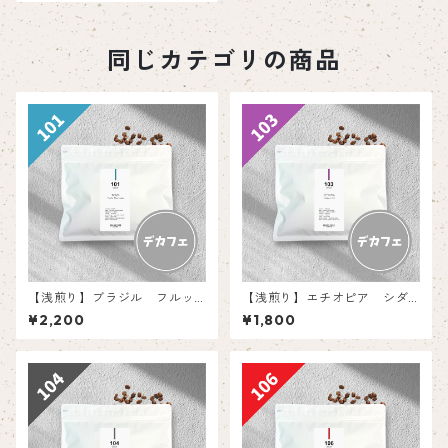
同じカテゴリの商品
【浅煎り】ブラジル フルッ
【浅煎り】エチオピア シダ
タメルカドン 【150g】
モG3 【150g】
¥2,200
¥1,800