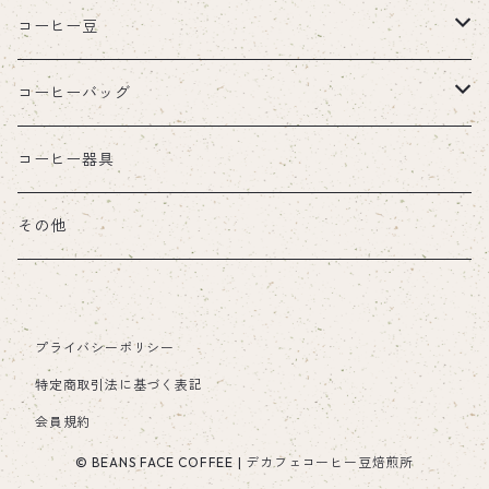
コーヒー豆
デカフェ(カフェインレス)
コーヒーバッグ
ノーマル
デカフェ(カフェインレス)
コーヒー器具
ノーマル
その他
プライバシーポリシー
特定商取引法に基づく表記
会員規約
© BEANS FACE COFFEE | デカフェコーヒー豆焙煎所