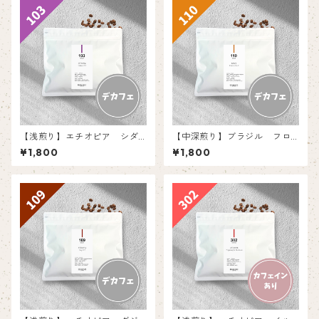
【浅煎り】エチオピア シダ
【中深煎り】ブラジル フロ
モG3 【150g】
ラータ 【150g】
¥1,800
¥1,800