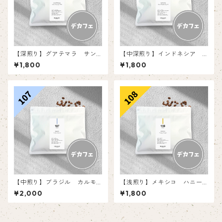
【深煎り】グアテマラ サン
【中深煎り】インドネシア
ト・ドミンゴSHB EP 【150
アチェ マンデリンG1 【150
¥1,800
¥1,800
g】
g】
【中煎り】ブラジル カルモ
【浅煎り】メキシコ ハニー
デミナス ナチュラル No.2 【1
チアパス 【150g】
¥2,000
¥1,800
50g】