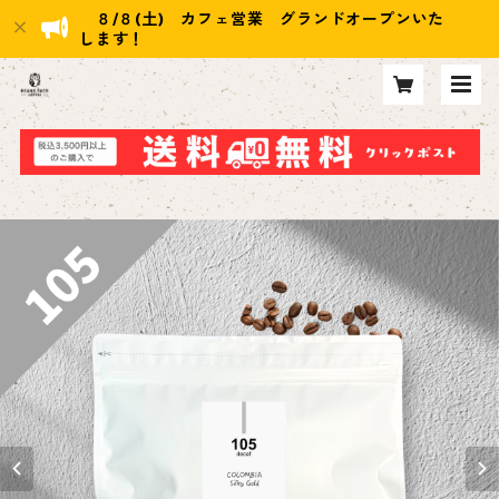
８/８(土) カフェ営業 グランドオープンいた
します！