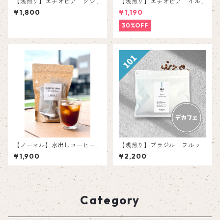
【浅煎り】エチオピア グジG
【浅煎り】エチオピア イル
2 【150g】
ガチェフェG1 チェルチェレ
¥1,800
¥1,190
【150g】
30%OFF
【ノーマル】水出しコーヒー
【浅煎り】ブラジル フルッ
バッグ(5個入り)
タメルカドン 【150g】
¥1,900
¥2,200
Category