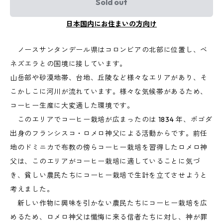
Sold out
日本国内にお住まいの方向け
ノースサンタンデール県はコロンビアの北部に位置し、ベ
ネズエラとの国境に接しています。
山岳部や砂漠地帯、台地、丘陵など様々なエリアがあり、そ
こかしこに河川が流れています。様々な気候帯があるため、
コーヒー生産に大変適した環境です。
このエリアでコーヒー栽培が広まったのは 1834 年、ボゴダ
出身のフランシスコ・ロメロ神父による活動からです。前任
地のドミニカで布教の傍らコーヒー栽培を習得したロメロ神
父は、このエリアがコーヒー栽培に適していることに気づ
き、貧しい農民たちにコーヒー栽培で生計を立てさせようと
考えました。
新しい作物に興味を引かない農民たちにコーヒー栽培を広
めるため、ロメロ神父は懺悔に来る信者たちに対し、神が罪