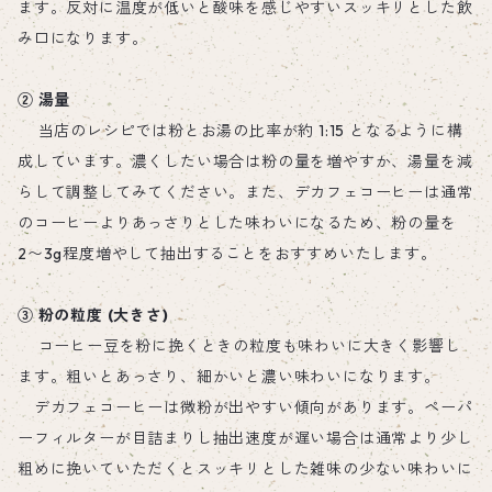
ます。反対に温度が低いと酸味を感じやすいスッキリとした飲
み口になります。
② 湯量
当店のレシピでは粉とお湯の比率が約 1:15 となるように構
成しています。濃くしたい場合は粉の量を増やすか、湯量を減
らして調整してみてください。また、デカフェコーヒーは通常
のコーヒーよりあっさりとした味わいになるため、粉の量を
2〜3g程度増やして抽出することをおすすめいたします。
③ 粉の粒度 (大きさ)
コーヒー豆を粉に挽くときの粒度も味わいに大きく影響し
ます。粗いとあっさり、細かいと濃い味わいになります。
デカフェコーヒーは微粉が出やすい傾向があります。ペーパ
ーフィルターが目詰まりし抽出速度が遅い場合は通常より少し
粗めに挽いていただくとスッキリとした雑味の少ない味わいに