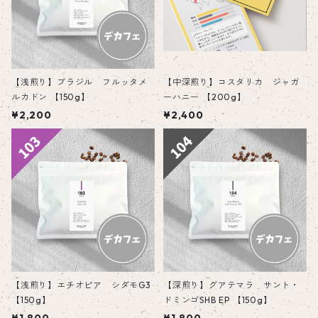
【浅煎り】ブラジル フルッタメ
【中深煎り】コスタリカ ジャガ
ルカドン 【150g】
ーハニー 【200g】
¥2,200
¥2,400
【浅煎り】エチオピア シダモG3
【深煎り】グアテマラ サント・
【150g】
ドミンゴSHB EP 【150g】