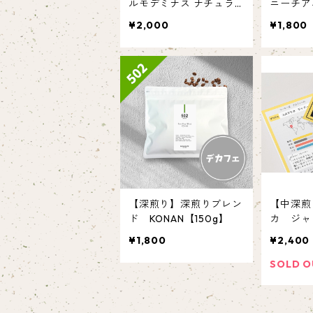
ルモデミナス ナチュラ
ニーチアパ
ル No.2 【150g】
¥2,000
¥1,800
【深煎り】深煎りブレン
【中深煎
ド KONAN【150g】
カ ジャ
00g】
¥1,800
¥2,400
SOLD O