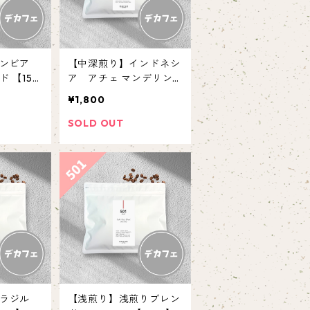
ロンビア
【中深煎り】インドネシ
 【150
ア アチェ マンデリンG
1 【150g】
¥1,800
SOLD OUT
ブラジル
【浅煎り】浅煎りブレン