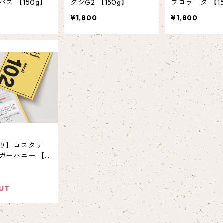
ス 【150g】
グジG2 【150g】
フロラータ 【1
¥1,800
¥1,800
り】コスタリ
ガーハニー 【2
UT