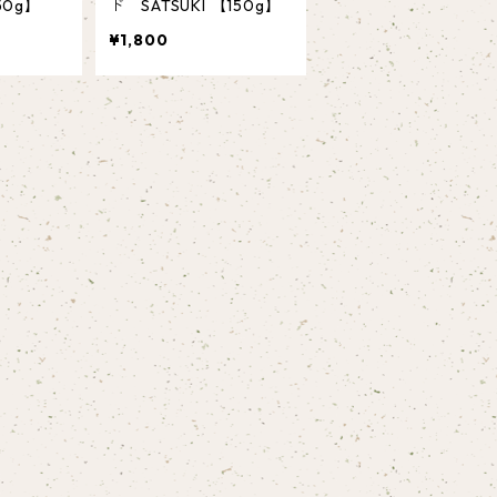
50g】
ド SATSUKI 【150g】
¥1,800