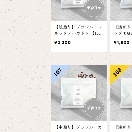
【浅煎り】ブラジル フ
【浅煎
ルッタメルカドン 【150
シダモG3
g】
¥2,200
¥1,800
【中煎り】ブラジル カ
【浅煎り