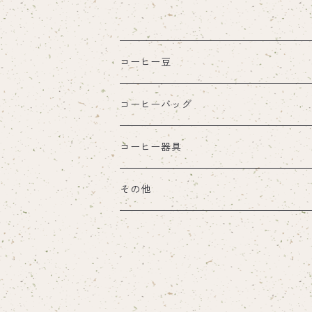
コーヒー豆
デカフェ(カフェインレス)
コーヒーバッグ
ノーマル
デカフェ(カフェインレス)
コーヒー器具
ノーマル
その他