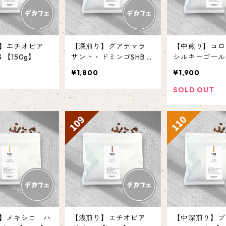
り】エチオピア
【深煎り】グアテマラ
【中煎り】コ
 【150g】
サント・ドミンゴSHB E
シルキーゴールド
P 【150g】
g】
¥1,800
¥1,900
SOLD OUT
】メキシコ ハ
【浅煎り】エチオピア
【中深煎り】