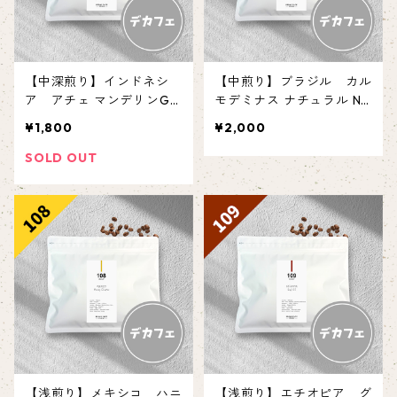
【中深煎り】インドネシ
【中煎り】ブラジル カル
ア アチェ マンデリンG1
モデミナス ナチュラル N
【150g】
o.2 【150g】
¥1,800
¥2,000
SOLD OUT
【浅煎り】メキシコ ハニ
【浅煎り】エチオピア グ