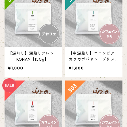
【深煎り】深煎りブレン
【中深煎り】コロンビア
ド KONAN【150g】
カウカポパヤン プリメー
ラ 【150g】
¥1,800
¥1,600